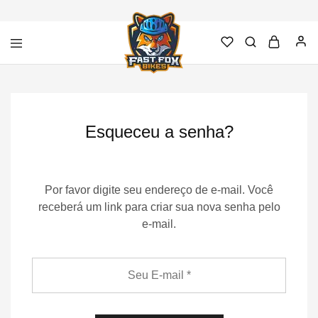
Fast
Loja
Fox
de
Bikes
Bicicletas,
–
acessórios
Bicicletas
e
Esqueceu a senha?
e
manutenção
Acessórios
em
Novo
Hamburgo
Por favor digite seu endereço de e-mail. Você
receberá um link para criar sua nova senha pelo
e-mail.